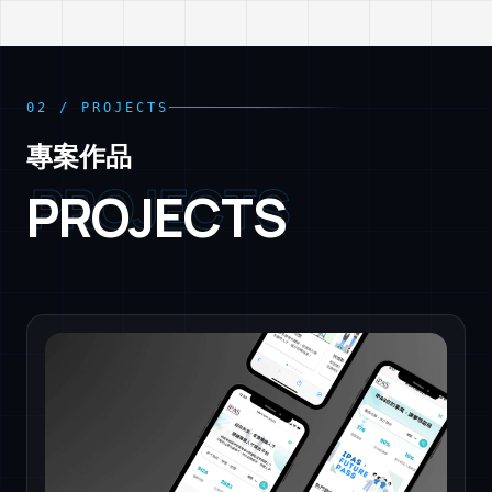
02
/
PROJECTS
專案作品
PROJECTS
P
R
O
J
E
C
T
S