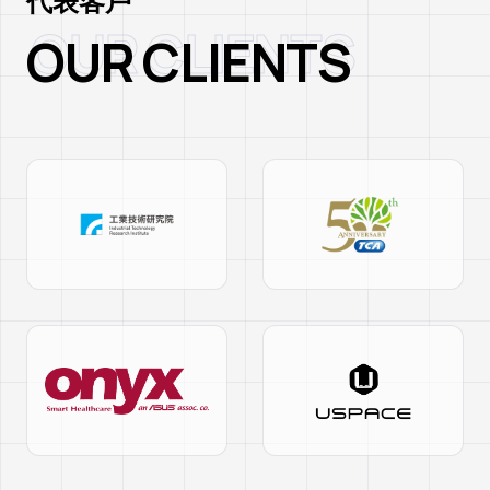
代表客戶
OUR CLIENTS
O
U
R
C
L
I
E
N
T
S