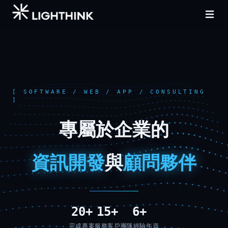
[ SOFTWARE / WEB / APP / CONSULTING
]
專
屬
於
企
業
的
資
訊
開
發
與
顧
問
夥
伴
20
+
15
+
6
+
完成專案
服務客戶
團隊經驗年資