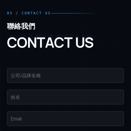
05
/
CONTACT US
聯絡我們
CONTACT US
C
O
N
T
A
C
T
U
S