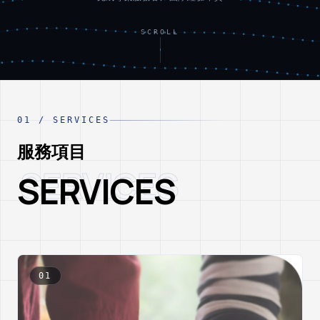
SCROLL
01
/
SERVICES
服務項目
SERVICES
S
E
R
V
I
C
E
S
01